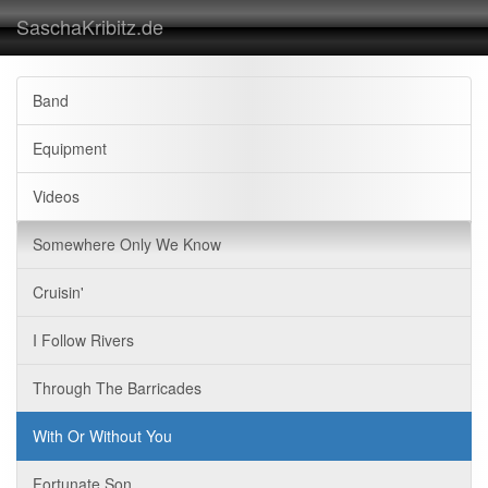
SaschaKribitz.de
Band
Equipment
Videos
Somewhere Only We Know
Cruisin'
I Follow Rivers
Through The Barricades
With Or Without You
Fortunate Son