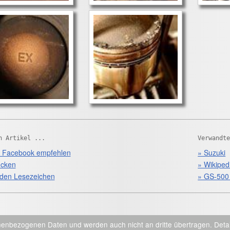
n Artikel ...
Verwandt
 Facebook empfehlen
» Suzuki
cken
» Wikiped
den Lesezeichen
» GS-500
enbezogenen Daten und werden auch nicht an dritte übertragen. Detail