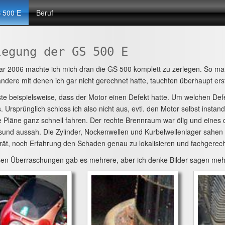
 500 E
Beruf
legung der GS 500 E
ar 2006 machte ich mich dran die GS 500 komplett zu zerlegen. So 
dere mit denen ich gar nicht gerechnet hatte, tauchten überhaupt erst
te beispielsweise, dass der Motor einen Defekt hatte. Um welchen Def
. Ursprünglich schloss ich also nicht aus, evtl. den Motor selbst instan
e Pläne ganz schnell fahren. Der rechte Brennraum war ölig und eines d
sund aussah. Die Zylinder, Nockenwellen und Kurbelwellenlager sahen
ät, noch Erfahrung den Schaden genau zu lokalisieren und fachgerech
en Überraschungen gab es mehrere, aber ich denke Bilder sagen mehr 