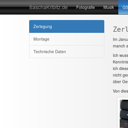
SaschaKribitz.de
Fotografie
Musik
GS
Zerlegung
Zer
Montage
Im Janu
manch an
Technische Daten
Ich wuss
Kenntnis
ich dies
nicht ge
über Ger
Von dies