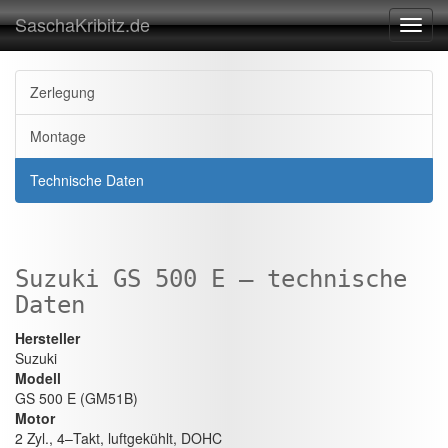
SaschaKribitz.de
Toggl
navig
Zerlegung
Montage
Technische Daten
Suzuki GS 500 E – technische
Daten
Hersteller
Suzuki
Modell
GS 500 E (GM51B)
Motor
2 Zyl., 4–Takt, luftgekühlt, DOHC