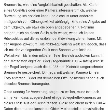
Brennweite, wird eine Vergleichbarkeit geschaffen. Als Käufer
eines Objektivs oder einer Kamera interessiert mich, welche
Bildwirkung ich erzielen kann und diese ist unter anderem
maßgeblich vom Öffnungswinkel abhängig. Eine reine Angabe auf
dem Objektiv, wie etwa die oben angegebenen 7,1–51mm
bringen mich an dieser Stelle nicht weiter, wenn ich keinen
Rückschluss auf die zu erzielende Bildwirkung ziehen kann. Mit
der Angabe 28–200m (Kleinbild–äquivalent) weiß ich jedoch, dass
ich mit der vorliegenden Optik eine Spanne vom leichten
Weitwinkel– bis in den mittleren Tele–Bereich abdecken kann. In
den Metadaten digitaler Bilder (sogenannte EXIF–Daten) wird in
der Regel übrigens auch die auf 35mm–Kleinbild umgerechnete
Brennweite gespeichert. D.h. egal mit welcher Kamera ich ein
Foto anfertige, Bilder mit demselben Öffnungswinkel haben auch
dieselbe Brennweitenangabe.
Ohne unnötig für Verwirrung sorgen zu wollen, muss ich noch
anmerken, dass ausgerechnet einige Spiegelreflexkameras an
dieser Stelle aus der Reihe tanzen. Diese speichern in den EXIF–
Daten die am angeflanschten Objektiv eingestellte, physikalische