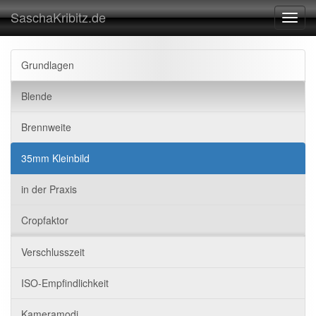
SaschaKribitz.de
Toggl
navig
Grundlagen
Blende
Brennweite
35mm Kleinbild
in der Praxis
Cropfaktor
Verschlusszeit
ISO-Empfindlichkeit
Kameramodi